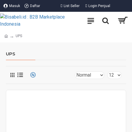
Masuk
Daftar
List Seller
Login Penjual
UPS
UPS