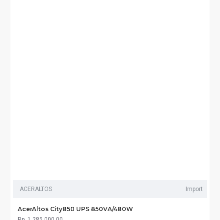
ACERALTOS
Import
AcerAltos City850 UPS 850VA/480W
Rp. 1.285.000,00