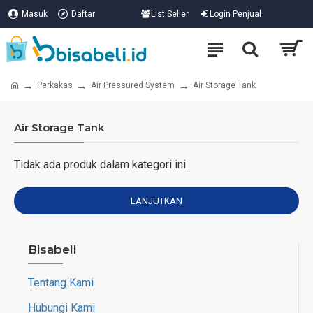
Masuk
Daftar
List Seller
Login Penjual
Perkakas
Air Pressured System
Air Storage Tank
Air Storage Tank
Tidak ada produk dalam kategori ini.
LANJUTKAN
Bisabeli
Tentang Kami
Hubungi Kami