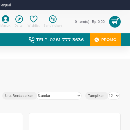
Penjual
0 item(s) - Rp. 0,00
Masuk
Daftar
Wishlist
Bandingkan
TELP. 0281-777-3636
PROMO
Urut Berdasarkan:
Tampilkan: