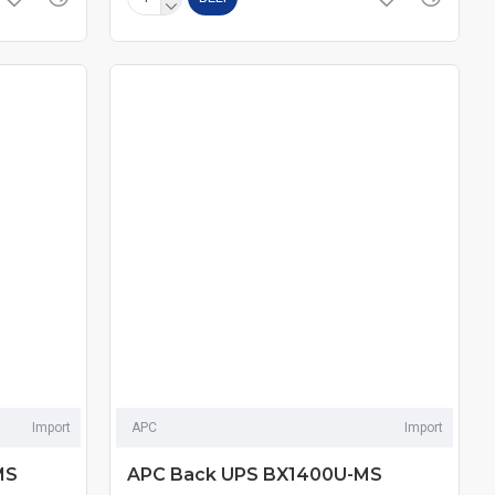
Import
APC
Import
MS
APC Back UPS BX1400U-MS