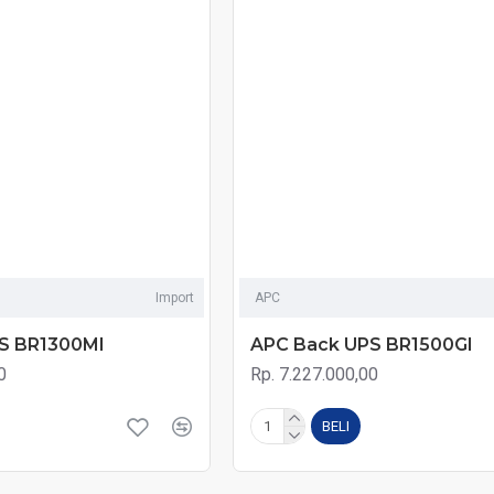
Import
APC
S BR1300MI
APC Back UPS BR1500GI
0
Rp. 7.227.000,00
BELI