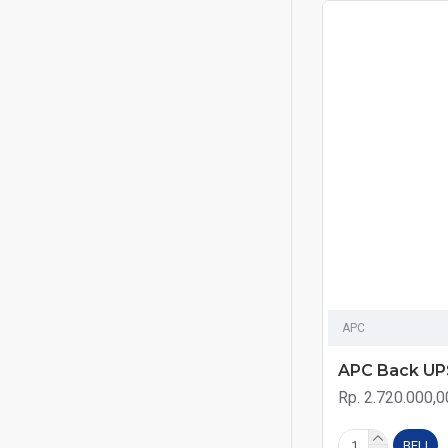
APC
APC Back U
Rp. 2.720.000,0
BELI