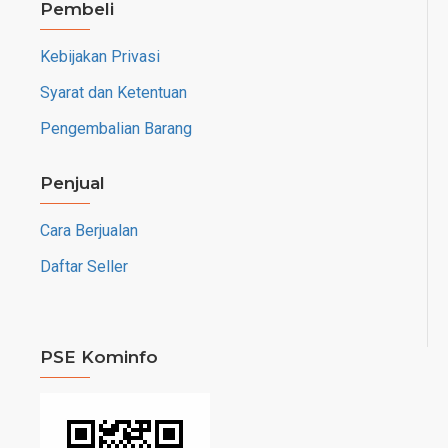
Baterai: Li-Po 5000 mAh, non-removable
Pembeli
Berat: 195 gram
Kebijakan Privasi
Garansi Resmi
Syarat dan Ketentuan
Pengembalian Barang
Penjual
Cara Berjualan
Daftar Seller
PSE Kominfo