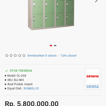
Berdasarkan 0 ulasan.
-
Tulis ulasan
STOK TERSEDIA
Model:
DL-G44
SKU:
BLI-484
Asal Produk:
Import
DATAFILE
Dijual Oleh :
BISABELI.ID
Rp. 5.800.000,00