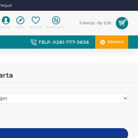
Penjual
0 item(s) - Rp. 0,00
Masuk
Daftar
Wishlist
Bandingkan
TELP. 0281-777-3636
PROMO
arta