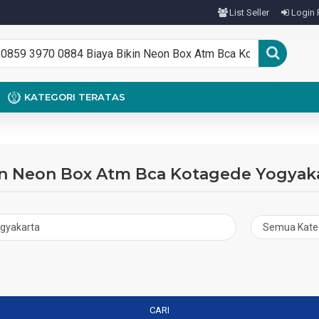
List Seller
Login 
KATEGORI TERATAS
kin Neon Box Atm Bca Kotagede Yogyak
CARI