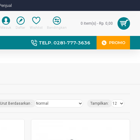
Penjual
0 item(s) - Rp. 0,00
Masuk
Daftar
Wishlist
Bandingkan
TELP. 0281-777-3636
PROMO
Urut Berdasarkan :
Tampilkan: