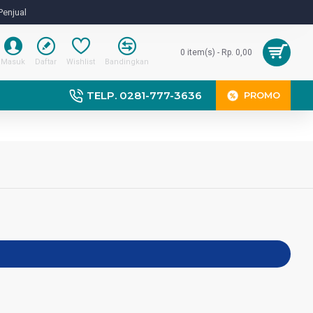
Penjual
0 item(s) - Rp. 0,00
Masuk
Daftar
Wishlist
Bandingkan
TELP. 0281-777-3636
PROMO