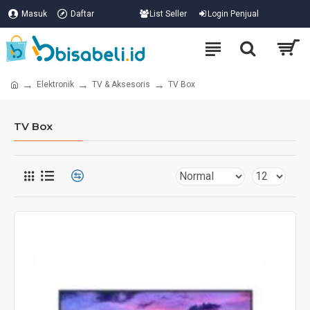
Masuk
Daftar
List Seller
Login Penjual
Elektronik
TV & Aksesoris
TV Box
TV Box