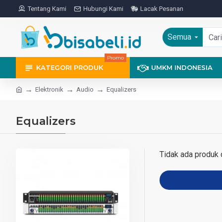
Tentang Kami
Hubungi Kami
Lacak Pesanan
Semua
Promo
KATEGORI PRODUK
UMKM INDONESIA
Elektronik
Audio
Equalizers
Equalizers
Tidak ada produk d