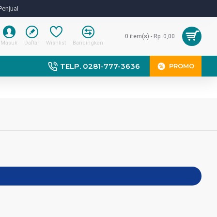
Penjual
0 item(s) - Rp. 0,00
Masuk
Daftar
Wishlist
Bandingkan
TELP. 0281-777-3636
PROMO