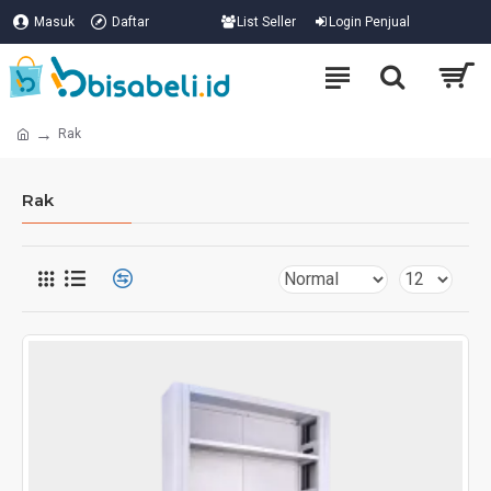
Masuk
Daftar
List Seller
Login Penjual
Rak
Rak