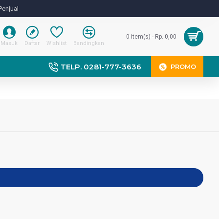
Penjual
0 item(s) - Rp. 0,00
Masuk
Daftar
Wishlist
Bandingkan
TELP. 0281-777-3636
PROMO