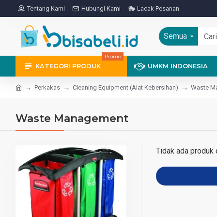
Tentang Kami
Hubungi Kami
Lacak Pesanan
Semua
Promo
KATEGORI PRODUK
UMKM INDONESIA
Perkakas
Cleaning Equipment (Alat Kebersihan)
Waste M
Waste Management
Tidak ada produk d