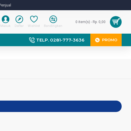
Penjual
0 item(s) - Rp. 0,00
Masuk
Daftar
Wishlist
Bandingkan
TELP. 0281-777-3636
PROMO