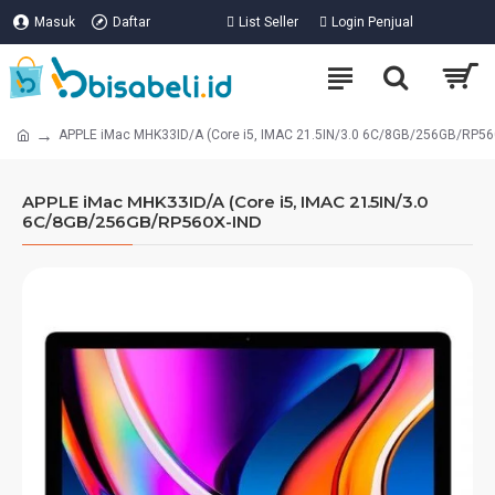
Masuk
Daftar
List Seller
Login Penjual
APPLE iMac MHK33ID/A (Core i5, IMAC 21.5IN/3.0 6C/8GB/256GB/RP56
APPLE iMac MHK33ID/A (Core i5, IMAC 21.5IN/3.0
6C/8GB/256GB/RP560X-IND