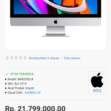
Berdasarkan 0 ulasan.
-
Tulis ulasan
STOK TERSEDIA
Model:
MHK33ID/A
SKU:
BLI-1510
Asal Produk:
Import
APPLE
Dijual Oleh :
BISABELI.ID
Rp. 21.799.000,00